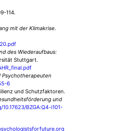
99-114.
ang mit der Klimakrise
.
020.pdf
nd des Wiederaufbaus:
sität Stuttgart.
HR_final.pdf
d Psychotherapeuten
55-6
silienz und Schutzfaktoren.
Gesundheitsförderung und
rg/10.17623/BZGA:Q4-i101-
ychologistsforfuture.org