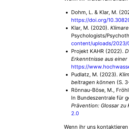
Dohm, L. & Klar, M. (20
https://doi.org/10.30
Klar, M. (2020).
Klimare
Psychologists/Psychothe
content/uploads/2023/0
Projekt KAHR (2022).
D
Erkenntnisse aus eine
https://www.hochwasse
Pudlatz, M. (2023).
Kli
beitragen könne
n (S. 3
Rönnau-Böse, M., Fröhli
In Bundeszentrale für g
Prävention: Glossar z
2.0
Wenn ihr uns kontaktiere