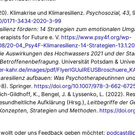
20). Klimakrise und Klimaresilienz.
Psychosozial, 43
, 
820/0171-3434-2020-3-99
silienz fördern: 14 Strategien zum emotionalen Umg
rapists for Future e. V.
https://www.psy4f.org/wp-
8/20-04_Psy4F-Klimaresilienz-14-Strategien-13.1.2
ie Auswirkungen des Hochwassers 2021 und der Sta
r Betroffenenbefragung
. Universität Potsdam & Univer
r-kahr.de/images/pdf/FlyerIGUuIREUSBroschuere_KA
maresilienz aufbauen: Was Psychotherapeutinnen un
-8). Springer.
https://doi.org/10.1007/978-3-662-672
ch-Gildhoff, K., Bengel, J. & Lyssenko, L. (2022). Re
esundheitliche Aufklärung (Hrsg.),
Leitbegriffe der 
u Konzepten, Strategien und Methoden
.
https://doi.o
n wollt oder uns Feedback geben möchtet:
podcast@ps