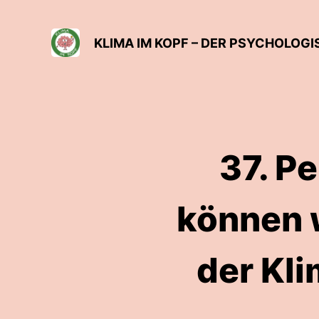
KLIMA IM KOPF – DER PSYCHOLOG
37. P
können w
der Kl